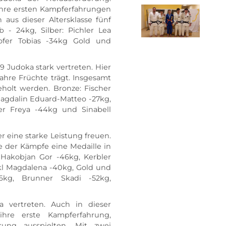
 ihre ersten Kampferfahrungen 
us dieser Altersklasse fünf 
 - 24kg, Silber: Pichler Lea 
ofer Tobias -34kg Gold und 
9 Judoka stark vertreten. Hier 
Jahre Früchte trägt. Insgesamt 
eholt werden. Bronze: Fischer 
 Magdalin Eduard-Matteo -27kg, 
r Freya -44kg und Sinabell 
 eine starke Leistung freuen. 
 der Kämpfe eine Medaille in 
 Hakobjan Gor -46kg, Kerbler 
ckl Magdalena -40kg, Gold und 
66kg, Brunner Skadi -52kg, 
vertreten. Auch in dieser 
hre erste Kampferfahrung, 
ung ausspielten. Mit zwei 