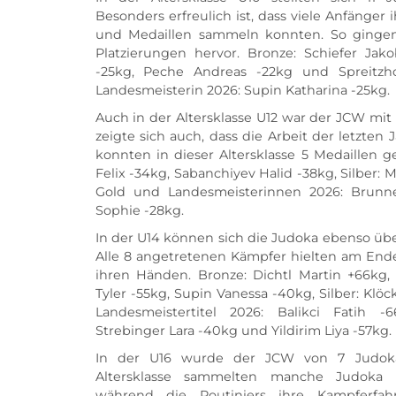
Besonders erfreulich ist, dass viele Anfänger
und Medaillen sammeln konnten. So gingen a
Platzierungen hervor. Bronze: Schiefer Jakob
-25kg, Peche Andreas -22kg und Spreitzh
Landesmeisterin 2026: Supin Katharina -25kg. 
Auch in der Altersklasse U12 war der JCW mit 
zeigte sich auch, dass die Arbeit der letzten 
konnten in dieser Altersklasse 5 Medaillen g
Felix -34kg, Sabanchiyev Halid -38kg, Silber:
Gold und Landesmeisterinnen 2026: Brunne
Sophie -28kg. 
In der U14 können sich die Judoka ebenso über
Alle 8 angetretenen Kämpfer hielten am Ende
ihren Händen. Bronze: Dichtl Martin +66kg,
Tyler -55kg, Supin Vanessa -40kg, Silber: Klö
Landesmeistertitel 2026: Balikci Fatih -
Strebinger Lara -40kg und Yildirim Liya -57kg. 
In der U16 wurde der JCW von 7 Judoka 
Altersklasse sammelten manche Judoka i
während die Routiniers ihre Kampferfahr