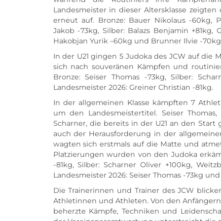
Landesmeister in dieser Altersklasse zeigten
erneut auf. Bronze: Bauer Nikolaus -60kg, P
Jakob -73kg, Silber: Balazs Benjamin +81kg, 
Hakobjan Yurik –60kg und Brunner Ilvie -70kg.
In der U21 gingen 5 Judoka des JCW auf die M
sich nach souveränen Kämpfen und routinier
Bronze: Seiser Thomas -73kg, Silber: Schar
Landesmeister 2026: Greiner Christian -81kg. 
In der allgemeinen Klasse kämpften 7 Athle
um den Landesmeistertitel. Seiser Thomas, 
Scharner, die bereits in der U21 an den Start g
auch der Herausforderung in der allgemeine
wagten sich erstmals auf die Matte und atmet
Platzierungen wurden von den Judoka erkämpf
-81kg, Silber: Scharner Oliver +100kg, Weitz
Landesmeister 2026: Seiser Thomas -73kg und 
Die Trainerinnen und Trainer des JCW blicken
Athletinnen und Athleten. Von den Anfängern 
beherzte Kämpfe, Techniken und Leidenschaft 