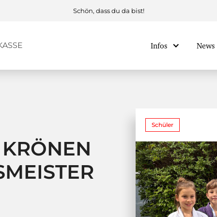
Schön, dass du da bist!
KASSE
Infos
News
iten
Trainer und Vorstand
Hall of Fame
Judo Wiki
Schüler
A KRÖNEN
SMEISTER