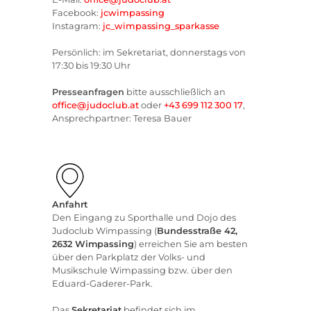
Facebook:
jcwimpassing
Instagram:
jc_wimpassing_sparkasse
Persönlich: im Sekretariat, donnerstags von
17:30 bis 19:30 Uhr
Presseanfragen
bitte ausschließlich an
office@judoclub.at
oder
+43 699 112 300 17
,
Ansprechpartner: Teresa Bauer
Anfahrt
Den Eingang zu Sporthalle und Dojo des
Judoclub Wimpassing (
Bundesstraße 42,
2632 Wimpassing
) erreichen Sie am besten
über den Parkplatz der Volks- und
Musikschule Wimpassing bzw. über den
Eduard-Gaderer-Park.
Das
Sekretariat
befindet sich im