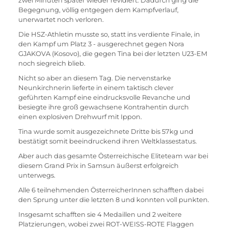
zwei Minuten später wieder revidiert. Dadurch ging die 
Begegnung, völlig entgegen dem Kampfverlauf, 
unerwartet noch verloren.
Die HSZ-Athletin musste so, statt ins verdiente Finale, in 
den Kampf um Platz 3 - ausgerechnet gegen Nora 
GJAKOVA (Kosovo), die gegen Tina bei der letzten U23-EM 
noch siegreich blieb.
Nicht so aber an diesem Tag. Die nervenstarke 
Neunkirchnerin lieferte in einem taktisch clever 
geführten Kampf eine eindrucksvolle Revanche und 
besiegte ihre groß gewachsene Kontrahentin durch 
einen explosiven Drehwurf mit Ippon.
Tina wurde somit ausgezeichnete Dritte bis 57kg und 
bestätigt somit beeindruckend ihren Weltklassestatus.
Aber auch das gesamte Österreichische Eliteteam war bei 
diesem Grand Prix in Samsun äußerst erfolgreich 
unterwegs.
Alle 6 teilnehmenden ÖsterreicherInnen schafften dabei 
den Sprung unter die letzten 8 und konnten voll punkten.
Insgesamt schafften sie 4 Medaillen und 2 weitere 
Platzierungen, wobei zwei ROT-WEISS-ROTE Flaggen 