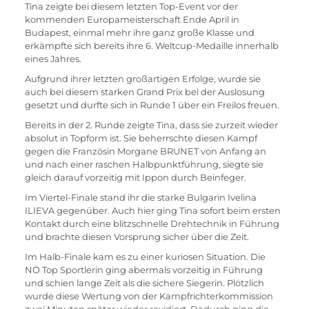
Tina zeigte bei diesem letzten Top-Event vor der 
kommenden Europameisterschaft Ende April in 
Budapest, einmal mehr ihre ganz große Klasse und 
erkämpfte sich bereits ihre 6. Weltcup-Medaille innerhalb 
eines Jahres.
Aufgrund ihrer letzten großartigen Erfolge, wurde sie 
auch bei diesem starken Grand Prix bei der Auslosung 
gesetzt und durfte sich in Runde 1 über ein Freilos freuen.
Bereits in der 2. Runde zeigte Tina, dass sie zurzeit wieder 
absolut in Topform ist. Sie beherrschte diesen Kampf 
gegen die Französin Morgane BRUNET von Anfang an 
und nach einer raschen Halbpunktführung, siegte sie 
gleich darauf vorzeitig mit Ippon durch Beinfeger.
Im Viertel-Finale stand ihr die starke Bulgarin Ivelina 
ILIEVA gegenüber. Auch hier ging Tina sofort beim ersten 
Kontakt durch eine blitzschnelle Drehtechnik in Führung 
und brachte diesen Vorsprung sicher über die Zeit.
Im Halb-Finale kam es zu einer kuriosen Situation. Die 
NÖ Top Sportlerin ging abermals vorzeitig in Führung 
und schien lange Zeit als die sichere Siegerin. Plötzlich 
wurde diese Wertung von der Kampfrichterkommission 