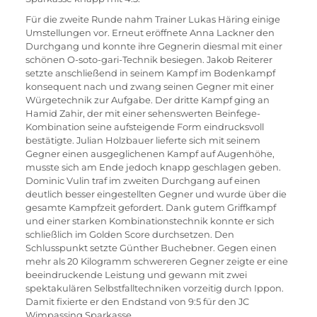
Für die zweite Runde nahm Trainer Lukas Häring einige 
Umstellungen vor. Erneut eröffnete Anna Lackner den 
Durchgang und konnte ihre Gegnerin diesmal mit einer 
schönen O-soto-gari-Technik besiegen. Jakob Reiterer 
setzte anschließend in seinem Kampf im Bodenkampf 
konsequent nach und zwang seinen Gegner mit einer 
Würgetechnik zur Aufgabe. Der dritte Kampf ging an 
Hamid Zahir, der mit einer sehenswerten Beinfege-
Kombination seine aufsteigende Form eindrucksvoll 
bestätigte. Julian Holzbauer lieferte sich mit seinem 
Gegner einen ausgeglichenen Kampf auf Augenhöhe, 
musste sich am Ende jedoch knapp geschlagen geben. 
Dominic Vulin traf im zweiten Durchgang auf einen 
deutlich besser eingestellten Gegner und wurde über die 
gesamte Kampfzeit gefordert. Dank gutem Griffkampf 
und einer starken Kombinationstechnik konnte er sich 
schließlich im Golden Score durchsetzen. Den 
Schlusspunkt setzte Günther Buchebner. Gegen einen 
mehr als 20 Kilogramm schwereren Gegner zeigte er eine 
beeindruckende Leistung und gewann mit zwei 
spektakulären Selbstfalltechniken vorzeitig durch Ippon. 
Damit fixierte er den Endstand von 9:5 für den JC 
Wimpassing Sparkasse.