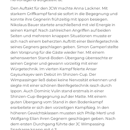
Den Auftakt für den JCW machte Anna Lackner. Mit 
starkem Griffkampf fand sie sofort in die Begegnung und 
konnte ihre Gegnerin frühzeitig mit Ippon besiegen. 
Nikolaus Bauer startete anschließend mit viel Energie in 
seinen Kampf. Nach zahlreichen Angriffen auf beiden 
Seiten und mehreren knappen Situationen musste er 
sich nach einem beherzten Auftritt einer Beinfegetechnik 
seines Gegners geschlagen geben. Simon Gamperl stellte 
den Vorsprung für die Gäste wieder her. Mit einem 
sehenswerten Stand-Boden-Übergang überraschte er 
seinen Gegner und gewann vorzeitig mit einer 
Würgetechnik. Im vierten Kampf feierte Ansar 
Gaysurkayev sein Debüt im Shinzen-Cup. Der 
Wimpassinger ließ dabei keine Nervosität erkennen und 
siegte mit einer schönen Beinfegetechnik rasch durch 
Ippon. Auch Dominic Vulin stand erstmals in einer 
Shinzen-Cup-Begegnung auf der Matte. Mit einem 
guten Übergang vom Stand in den Bodenkampf 
erarbeitete er sich den vorzeitigen Kampfsieg. In den 
höheren Gewichtsklassen mussten sich Philip Mertl und 
Wolfgang Elian ihren Gegnern geschlagen geben. Nach 
dem ersten Durchgang führte der JC Wimpassing 
Sparkasse knapp mit 4:3.