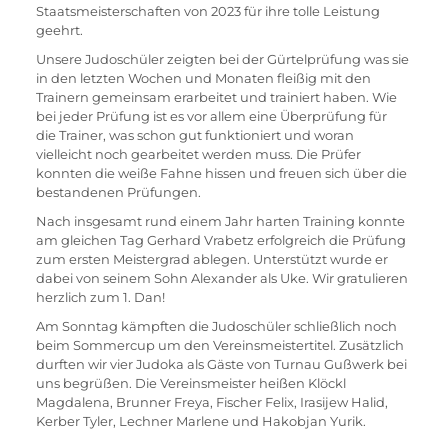
Staatsmeisterschaften von 2023 für ihre tolle Leistung 
geehrt.
Unsere Judoschüler zeigten bei der Gürtelprüfung was sie 
in den letzten Wochen und Monaten fleißig mit den 
Trainern gemeinsam erarbeitet und trainiert haben. Wie 
bei jeder Prüfung ist es vor allem eine Überprüfung für 
die Trainer, was schon gut funktioniert und woran 
vielleicht noch gearbeitet werden muss. Die Prüfer 
konnten die weiße Fahne hissen und freuen sich über die 
bestandenen Prüfungen.
Nach insgesamt rund einem Jahr harten Training konnte 
am gleichen Tag Gerhard Vrabetz erfolgreich die Prüfung 
zum ersten Meistergrad ablegen. Unterstützt wurde er 
dabei von seinem Sohn Alexander als Uke. Wir gratulieren 
herzlich zum 1. Dan!
Am Sonntag kämpften die Judoschüler schließlich noch 
beim Sommercup um den Vereinsmeistertitel. Zusätzlich 
durften wir vier Judoka als Gäste von Turnau Gußwerk bei 
uns begrüßen. Die Vereinsmeister heißen Klöckl 
Magdalena, Brunner Freya, Fischer Felix, Irasijew Halid, 
Kerber Tyler, Lechner Marlene und Hakobjan Yurik.