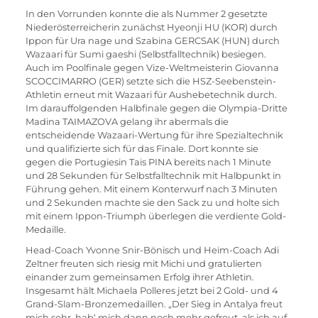
In den Vorrunden konnte die als Nummer 2 gesetzte 
Niederösterreicherin zunächst Hyeonji HU (KOR) durch 
Ippon für Ura nage und Szabina GERCSAK (HUN) durch 
Wazaari für Sumi gaeshi (Selbstfalltechnik) besiegen. 
Auch im Poolfinale gegen Vize-Weltmeisterin Giovanna 
SCOCCIMARRO (GER) setzte sich die HSZ-Seebenstein-
Athletin erneut mit Wazaari für Aushebetechnik durch. 
Im darauffolgenden Halbfinale gegen die Olympia-Dritte 
Madina TAIMAZOVA gelang ihr abermals die 
entscheidende Wazaari-Wertung für ihre Spezialtechnik 
und qualifizierte sich für das Finale. Dort konnte sie 
gegen die Portugiesin Tais PINA bereits nach 1 Minute 
und 28 Sekunden für Selbstfalltechnik mit Halbpunkt in 
Führung gehen. Mit einem Konterwurf nach 3 Minuten 
und 2 Sekunden machte sie den Sack zu und holte sich 
mit einem Ippon-Triumph überlegen die verdiente Gold-
Medaille. 
Head-Coach Yvonne Snir-Bönisch und Heim-Coach Adi 
Zeltner freuten sich riesig mit Michi und gratulierten 
einander zum gemeinsamen Erfolg ihrer Athletin. 
Insgesamt hält Michaela Polleres jetzt bei 2 Gold- und 4 
Grand-Slam-Bronzemedaillen. „Der Sieg in Antalya freut 
mich sehr, hab‘ mich dann noch mehr gefreut, als ich auf 