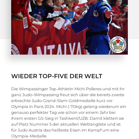
WIEDER TOP-FIVE DER WELT
Die Wimpassinger Top-Athletin Michi Polleres und mit ihr 
ganz Judo-Wimpassing freut sich über die bereits zweite 
erbrachte Judo-Grand-Slam-Goldmedaille kurz vor 
Olympia in Paris 2024. Michi (-70kg) gelang wiederum ein 
genauso perfekter Tag wie schon vor einem Jahr bei 
ihrem ersten GS-Sieg in Tashkent/UZB. Damit klettert sie 
auf Platz Nummer 5 der aktuellen Weltrangliste und ist 
für Judo Austria das heißeste Eisen im Kampf um eine 
Olympia-Medaille.