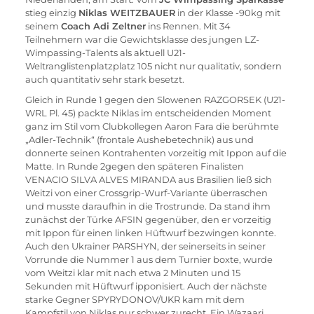
stieg einzig 
Niklas WEITZBAUER
 in der Klasse -90kg mit 
seinem 
Coach Adi Zeltner
 ins Rennen. Mit 34 
Teilnehmern war die Gewichtsklasse des jungen LZ-
Wimpassing-Talents als aktuell U21-
Weltranglistenplatzplatz 105 nicht nur qualitativ, sondern 
auch quantitativ sehr stark besetzt.
Gleich in Runde 1 gegen den Slowenen RAZGORSEK (U21-
WRL Pl. 45) packte Niklas im entscheidenden Moment 
ganz im Stil vom Clubkollegen Aaron Fara die berühmte 
„Adler-Technik“ (frontale Aushebetechnik) aus und 
donnerte seinen Kontrahenten vorzeitig mit Ippon auf die 
Matte. In Runde 2gegen den späteren Finalisten 
VENACIO SILVA ALVES MIRANDA aus Brasilien ließ sich 
Weitzi von einer Crossgrip-Wurf-Variante überraschen 
und musste daraufhin in die Trostrunde. Da stand ihm 
zunächst der Türke AFSIN gegenüber, den er vorzeitig 
mit Ippon für einen linken Hüftwurf bezwingen konnte. 
Auch den Ukrainer PARSHYN, der seinerseits in seiner 
Vorrunde die Nummer 1 aus dem Turnier boxte, wurde 
vom Weitzi klar mit nach etwa 2 Minuten und 15 
Sekunden mit Hüftwurf ipponisiert. Auch der nächste 
starke Gegner SPYRYDONOV/UKR kam mit dem 
Kampfstil von Niklas nur schwer zurecht. Ein Wazaari 