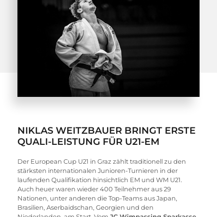
NIKLAS WEITZBAUER BRINGT ERSTE
QUALI-LEISTUNG FÜR U21-EM
Der European Cup U21 in Graz zählt traditionell zu den 
stärksten internationalen Junioren-Turnieren in der 
laufenden Qualifikation hinsichtlich EM und WM U21. 
Auch heuer waren wieder 400 Teilnehmer aus 29 
Nationen, unter anderen die Top-Teams aus Japan, 
Brasilien, Aserbaidschan, Georgien und den 
Niederlanden, am Start. Vom 
JC Wimpassing Sparkasse