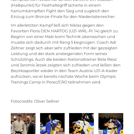
(Halbpunkt) für Festhaltegriff sicherte in einem 
hartumkämpften Fight den Sieg und zugleich den 
Einzug zum Bronze-Finale für den Niederösterreicher.
Im allerletzten Kampf ließ sich Niklas gegen den 
Favoriten Floris DEN HARTOG (U21-WRL-Pl. 14) gleich zu 
Beginn von einer Maki komi Technik überraschen und 
musste sich dadurch mit Rang 5 begnügen. Coach Adi 
Zeltner zeigt sich aber sehr zufrieden mit der gezeigten 
Leistung und der stark ansteigenden Form seines 
Schützlings. Auch die beiden Nationaltrainer Bela Riesz 
und Jaromis Jezek zeigten sich zufrieden und ließen den 
Bezirkssportler wieder in den Team Austria U21-A-Kader 
aufrücken, wo er bereits nächste Woche beim Olympic 
Trainings Camp in Porec/CRO teilnehmen wird.
Fotocredits: Oliver Sellner