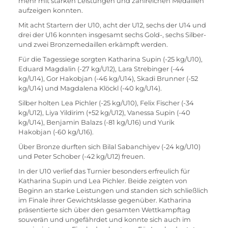
mehr mit starken Leistungen und zahlreichen Medaillen 
aufzeigen konnten.
Mit acht Startern der U10, acht der U12, sechs der U14 und 
drei der U16 konnten insgesamt sechs Gold-, sechs Silber- 
und zwei Bronzemedaillen erkämpft werden.
Für die Tagessiege sorgten Katharina Supin (-25 kg/U10), 
Eduard Magdalin (-27 kg/U12), Lara Strebinger (-44 
kg/U14), Gor Hakobjan (-46 kg/U14), Skadi Brunner (-52 
kg/U14) und Magdalena Klöckl (-40 kg/U14).
Silber holten Lea Pichler (-25 kg/U10), Felix Fischer (-34 
kg/U12), Liya Yildirim (+52 kg/U12), Vanessa Supin (-40 
kg/U14), Benjamin Balazs (-81 kg/U16) und Yurik 
Hakobjan (-60 kg/U16).
Über Bronze durften sich Bilal Sabanchiyev (-24 kg/U10) 
und Peter Schober (-42 kg/U12) freuen.
In der U10 verlief das Turnier besonders erfreulich für 
Katharina Supin und Lea Pichler. Beide zeigten von 
Beginn an starke Leistungen und standen sich schließlich 
im Finale ihrer Gewichtsklasse gegenüber. Katharina 
präsentierte sich über den gesamten Wettkampftag 
souverän und ungefährdet und konnte sich auch im 