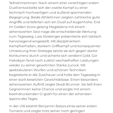
Teilnehmerinnen. Nach einem eher vorsichtigen ersten 
Duell entwickelte sich der zweite Kampf zu einer 
technisch hochwertigen und äußerst spannenden 
Begegnung. Beide Athletinnen zeigten zahlreiche gute 
Angriffe und lieferten sich ein Duell auf Augenhöhe. Erst 
im Golden Score gelang Magdalena mit einem 
sehenswerten Seoi-nage die entscheidende Wertung 
zum Tagessieg. Lara Strebinger präsentierte sich taktisch 
hervorragend eingestellt. Mit diszipliniertem 
Kampfverhalten, starkem Griffkampf und konsequenter 
Umsetzung ihrer Strategie setzte sie sich gegen starke 
Konkurrenz durch und sicherte sich verdient Gold. Gor 
Hakobjan fand nach zuletzt wechselhaften Leistungen 
wieder zu seiner gewohnten Stärke zurück. Mit 
spektakulären Würfen und schönen Techniken 
begeisterte er die Zuschauer und holte den Tagessieg in 
einer stark besetzten Gewichtsklasse. Einen besonders 
sehenswerten Auftritt zeigte Skadi Brunner. Sie ließ ihren 
Gegnerinnen keine Chance und sorgte mit einem 
beeindruckenden O-goshi für einen der schönsten 
Ippons des Tages.
In der U16 bestritt Benjamin Balazs eines seiner ersten 
Turniere und zeigte trotz seiner noch geringen 