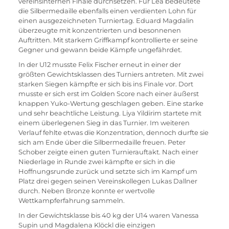
vereinsinternen Finale durchsetzen. Für Lea bedeutete 
die Silbermedaille ebenfalls einen verdienten Lohn für 
einen ausgezeichneten Turniertag. Eduard Magdalin 
überzeugte mit konzentrierten und besonnenen 
Auftritten. Mit starkem Griffkampf kontrollierte er seine 
Gegner und gewann beide Kämpfe ungefährdet.
In der U12 musste Felix Fischer erneut in einer der 
größten Gewichtsklassen des Turniers antreten. Mit zwei 
starken Siegen kämpfte er sich bis ins Finale vor. Dort 
musste er sich erst im Golden Score nach einer äußerst 
knappen Yuko-Wertung geschlagen geben. Eine starke 
und sehr beachtliche Leistung. Liya Yildirim startete mit 
einem überlegenen Sieg in das Turnier. Im weiteren 
Verlauf fehlte etwas die Konzentration, dennoch durfte sie 
sich am Ende über die Silbermedaille freuen. Peter 
Schober zeigte einen guten Turnierauftakt. Nach einer 
Niederlage in Runde zwei kämpfte er sich in die 
Hoffnungsrunde zurück und setzte sich im Kampf um 
Platz drei gegen seinen Vereinskollegen Lukas Dallner 
durch. Neben Bronze konnte er wertvolle 
Wettkampferfahrung sammeln.
In der Gewichtsklasse bis 40 kg der U14 waren Vanessa 
Supin und Magdalena Klöckl die einzigen 