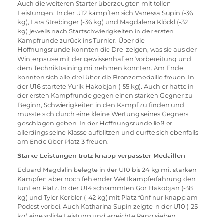
Auch die weiteren Starter überzeugten mit tollen 
Leistungen. In der U12 kämpften sich Vanessa Supin (-36 
kg), Lara Strebinger (-36 kg) und Magdalena Klöckl (-32 
kg) jeweils nach Startschwierigkeiten in der ersten 
Kampfrunde zurück ins Turnier. Über die 
Hoffnungsrunde konnten die Drei zeigen, was sie aus der 
Winterpause mit der gewissenhaften Vorbereitung und 
dem Techniktraining mitnehmen konnten. Am Ende 
konnten sich alle drei über die Bronzemedaille freuen. In 
der U16 startete Yurik Hakobjan (-55 kg). Auch er hatte in 
der ersten Kampfrunde gegen einen starken Gegner zu 
Beginn, Schwierigkeiten in den Kampf zu finden und 
musste sich durch eine kleine Wertung seines Gegners 
geschlagen geben. In der Hoffnungsrunde ließ er 
allerdings seine Klasse aufblitzen und durfte sich ebenfalls 
am Ende über Platz 3 freuen.
Starke Leistungen trotz knapp verpasster Medaillen
Eduard Magdalin belegte in der U10 bis 24 kg mit starken 
Kämpfen aber noch fehlender Wettkampferfahrung den 
fünften Platz. In der U14 schrammten Gor Hakobjan (-38 
kg) und Tyler Kerbler (-42 kg) mit Platz fünf nur knapp am 
Podest vorbei. Auch Katharina Supin zeigte in der U10 (-25 
kg) eine solide Leistung und erreichte Rang sieben.