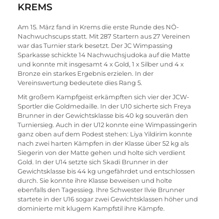
KREMS
Am 15. März fand in Krems die erste Runde des NÖ-
Nachwuchscups statt. Mit 287 Startern aus 27 Vereinen 
war das Turnier stark besetzt. Der JC Wimpassing 
Sparkasse schickte 14 Nachwuchsjudoka auf die Matte 
und konnte mit insgesamt 4 x Gold, 1 x Silber und 4 x 
Bronze ein starkes Ergebnis erzielen. In der 
Vereinswertung bedeutete dies Rang 5.
Mit großem Kampfgeist erkämpften sich vier der JCW-
Sportler die Goldmedaille. In der U10 sicherte sich Freya 
Brunner in der Gewichtsklasse bis 40 kg souverän den 
Turniersieg. Auch in der U12 konnte eine Wimpassingerin 
ganz oben auf dem Podest stehen: Liya Yildirim konnte 
nach zwei harten Kämpfen in der Klasse über 52 kg als 
Siegerin von der Matte gehen und holte sich verdient 
Gold. In der U14 setzte sich Skadi Brunner in der 
Gewichtsklasse bis 44 kg ungefährdet und entschlossen 
durch. Sie konnte ihre Klasse beweisen und holte 
ebenfalls den Tagessieg. Ihre Schwester Ilvie Brunner 
startete in der U16 sogar zwei Gewichtsklassen höher und 
dominierte mit klugem Kampfstil ihre Kämpfe.