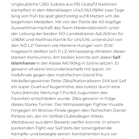
Unglaubliche 1.260 Judoka aus 195 Clubs/13 Nationen 
kämpften in den Altersklassen U14/U16/U18/AK zwei Tage 
lang von früh bis spät gleichzeitig auf 8 Matten um die 
begehrten Medaillen. Mit von der Partie die 40-köpfige 
Auswahlmannschaft des Team Niederösterreich unter 
der Leitung der beiden NÖ Landestrainer Adi Zeltner für 
U18/AK und Matthias Karnik für U14/U16, unterstützt von 
den NÖ LZ-Trainern wie Marlene Hunger vom JCW. 
Insgesamt stellten sich 11 LZ-Wimpassing-Athleten dieser 
starken Konkurrenz. Am besten konnte sich dabei 
Saif 
Islamhanov
 in der Klasse AK/-90kg in Szene setzen. Er 
gewann all seine Vorrundenkämpfe mit Ippon. Im 
Halbfinale gegen den mehrfachen Grand Prix 
Medaillengewinner Peter Zilka/Nationalteam SVK bot Saif 
ein super Duell auf Augenhöhe, das zuletzt durch eine 
Yuko (kleinste Wertung=1 Punkt) zugunsten des 
Favoriten entschieden wurde. Zilka gewann in Folge 
dieses Starke Turnier. Der Wimpassinger Fighter musste 
hingegen im Bronze-Finale gegen den Tschechen Daniel 
Pintera ran, der im Vorfeld Clubkollegen Niklas 
Weitzbauer aus dem Bewerb werfen konnte. In einem 
packenden Fight war Saif stets der tonangebende 
Kämpfer und besiegte seinen Kontrahenten kurz vor 