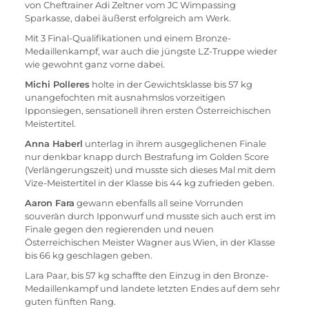
von Cheftrainer Adi Zeltner vom JC Wimpassing 
Sparkasse, dabei äußerst erfolgreich am Werk.
Mit 3 Final-Qualifikationen und einem Bronze-
Medaillenkampf, war auch die jüngste LZ-Truppe wieder 
wie gewohnt ganz vorne dabei.
Michi Polleres
 holte in der Gewichtsklasse bis 57 kg 
unangefochten mit ausnahmslos vorzeitigen 
Ipponsiegen, sensationell ihren ersten Österreichischen 
Meistertitel.
Anna Haberl
 unterlag in ihrem ausgeglichenen Finale 
nur denkbar knapp durch Bestrafung im Golden Score 
(Verlängerungszeit) und musste sich dieses Mal mit dem 
Vize-Meistertitel in der Klasse bis 44 kg zufrieden geben.
Aaron Fara
 gewann ebenfalls all seine Vorrunden 
souverän durch Ipponwurf und musste sich auch erst im 
Finale gegen den regierenden und neuen 
Österreichischen Meister Wagner aus Wien, in der Klasse 
bis 66 kg geschlagen geben.
Lara Paar, bis 57 kg schaffte den Einzug in den Bronze-
Medaillenkampf und landete letzten Endes auf dem sehr 
guten fünften Rang.